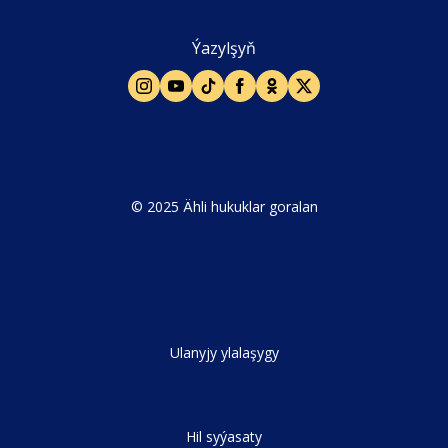
Ýazylşyň
© 2025 Ähli hukuklar goralan
Ulanyjy ylalaşygy
Hil syýasaty