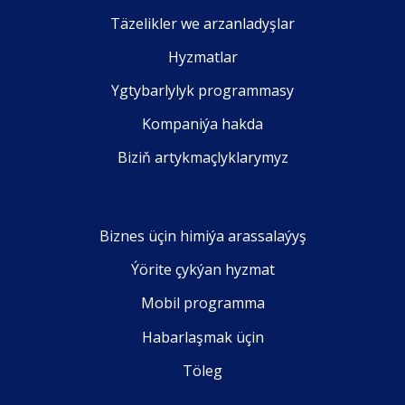
Täzelikler we arzanladyşlar
Hyzmatlar
Ygtybarlylyk programmasy
Kompaniýa hakda
Biziň artykmaçlyklarymyz
Biznes üçin himiýa arassalaýyş
Ýörite çykýan hyzmat
Mobil programma
Habarlaşmak üçin
Töleg