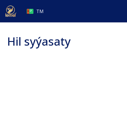
TM
Hil syýasaty